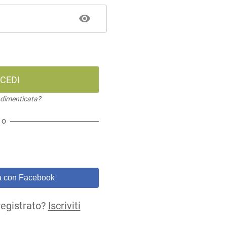
CEDI
dimenticata?
o
a con Facebook
registrato?
Iscriviti