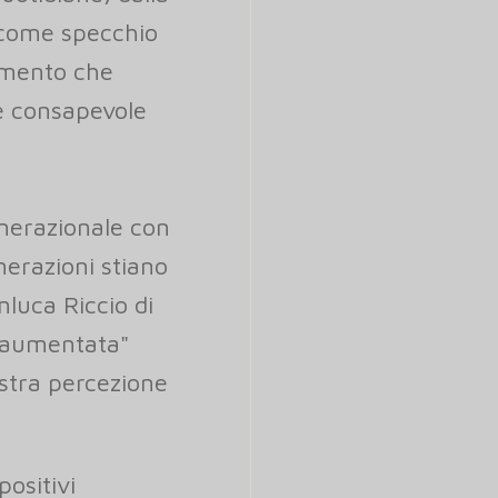
e come specchio
samento che
ne consapevole
enerazionale con
nerazioni stiano
nluca Riccio di
à aumentata"
ostra percezione
positivi