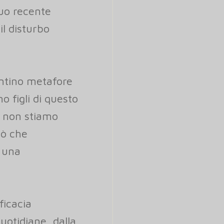
suo recente
il disturbo
ntino metafore
o figli di questo
e non stiamo
iò che
 una
ficacia
uotidiane, dalla