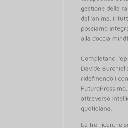
gestione della r
dell'anima. Il tu
possiamo integrar
alla doccia mind
Completano l'epis
Davide Burchiell
ridefinendo i con
FuturoProssimo.i
attraverso intell
quotidiana.
Le tre ricerche s