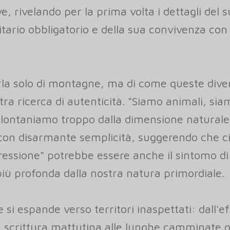
e, rivelando per la prima volta i dettagli del 
tario obbligatorio e della sua convivenza con 
rla solo di montagne, ma di come queste dive
tra ricerca di autenticità. "Siamo animali, siam
allontaniamo troppo dalla dimensione natural
con disarmante semplicità, suggerendo che c
essione" potrebbe essere anche il sintomo di
iù profonda dalla nostra natura primordiale.
si espande verso territori inaspettati: dall'ef
a scrittura mattutina alle lunghe camminate q