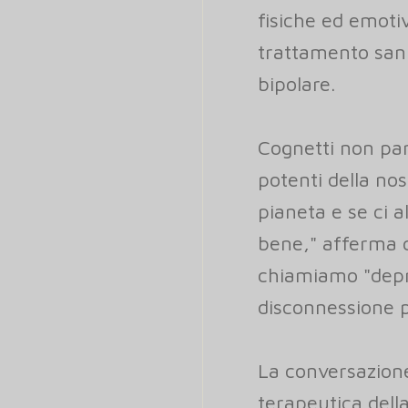
fisiche ed emotiv
trattamento sani
bipolare.
Cognetti non pa
potenti della nos
pianeta e se ci 
bene," afferma 
chiamiamo "depr
disconnessione p
La conversazione 
terapeutica dell