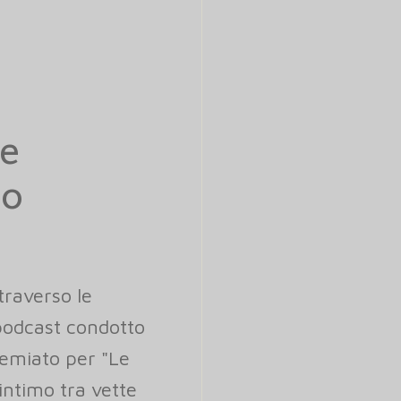
 e
lo
traverso le
 podcast condotto
remiato per "Le
ntimo tra vette