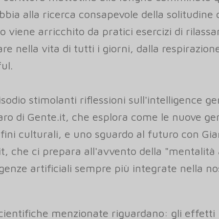
abbia alla ricerca consapevole della solitudin
tto viene arricchito da pratici esercizi di rilas
e nella vita di tutti i giorni, dalla respirazio
ful.
odio stimolanti riflessioni sull'intelligence g
aro di Gente.it, che esplora come le nuove ge
fini culturali, e uno sguardo al futuro con Gia
t, che ci prepara all'avvento della "mentalit
igenze artificiali sempre più integrate nella n
cientifiche menzionate riguardano: gli effetti 